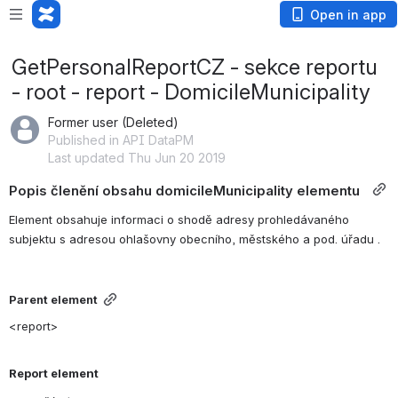
Open in app
GetPersonalReportCZ - sekce reportu
- root - report - DomicileMunicipality
Former user (Deleted)
Published in API DataPM
Last updated Thu Jun 20 2019
Popis členění obsahu domicileMunicipality elementu  
Element obsahuje informaci o shodě adresy prohledávaného 
subjektu s adresou ohlašovny obecního, městského a pod. úřadu .
Parent element
<report> 
Report element