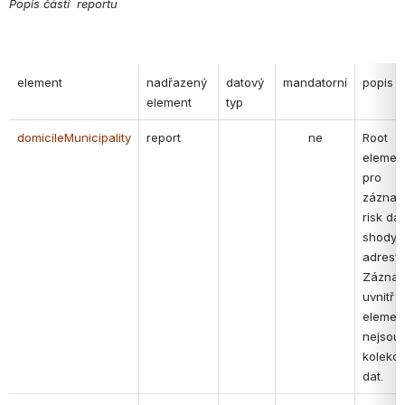
Popis částí  reportu
element
nadřazený 
datový 
mandatorní
popis
element
typ
domicileMunicipality
report
ne
Root 
element
pro 
záznam
risk dat 
shody 
adresy. 
Záznam
uvnitř 
element
nejsou 
kolekcí 
dat. 